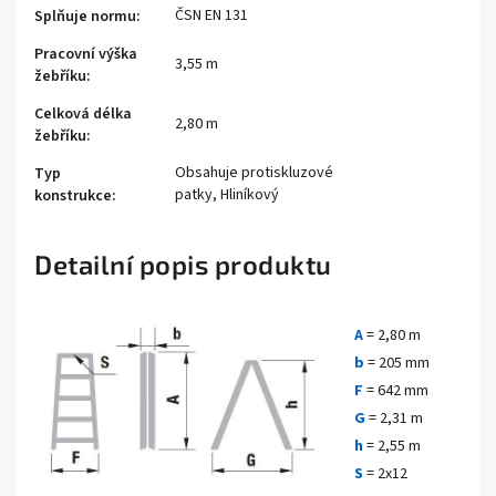
ČSN EN 131
Splňuje normu
:
Pracovní výška
3,55 m
žebříku
:
Celková délka
2,80 m
žebříku
:
Obsahuje protiskluzové
Typ
patky, Hliníkový
konstrukce
:
Detailní popis produktu
A
= 2,80 m
b
= 205 mm
F
= 642 mm
G
= 2,31 m
h
= 2,55 m
S
= 2x12