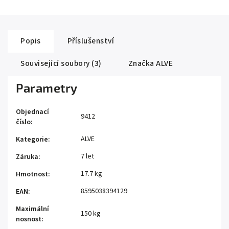
Popis
Příslušenství
Související soubory (3)
Značka
ALVE
Parametry
Objednací
9412
číslo
:
ALVE
Kategorie
:
7 let
Záruka
:
17.7 kg
Hmotnost
:
8595038394129
EAN
:
Maximální
150 kg
nosnost
: