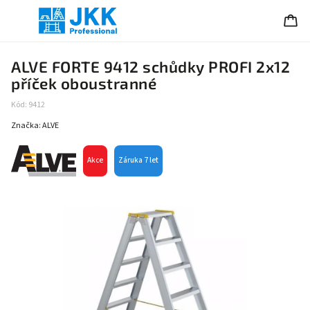
ALVE FORTE 9412 schůdky PROFI 2x12
příček oboustranné
Kód:
9412
Značka:
ALVE
Akce
Záruka 7 let