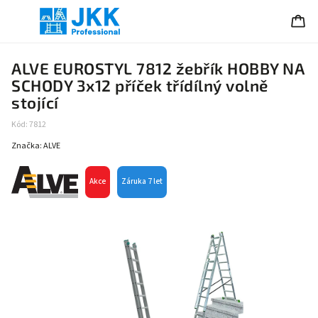
ALVE EUROSTYL 7812 žebřík HOBBY NA
SCHODY 3x12 příček třídílný volně
stojící
Kód:
7812
Značka:
ALVE
Akce
Záruka 7 let