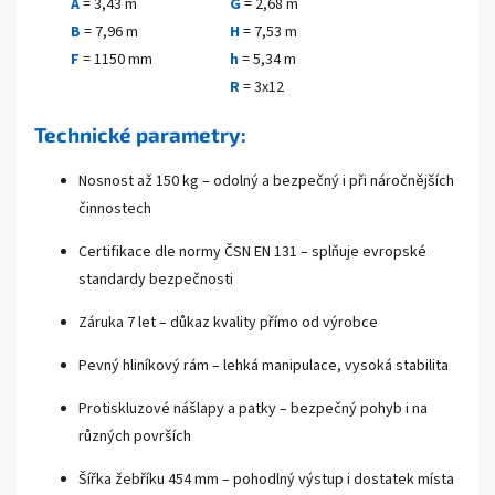
A
= 3,43 m
G
= 2,68 m
B
= 7,96 m
H
= 7,53 m
F
= 1150 mm
h
= 5,34 m
R
= 3x12
Technické parametry:
Nosnost až 150 kg – odolný a bezpečný i při náročnějších
činnostech
Certifikace dle normy ČSN EN 131 – splňuje evropské
standardy bezpečnosti
Záruka 7 let – důkaz kvality přímo od výrobce
Pevný hliníkový rám – lehká manipulace, vysoká stabilita
Protiskluzové nášlapy a patky – bezpečný pohyb i na
různých površích
Šířka žebříku 454 mm – pohodlný výstup i dostatek místa