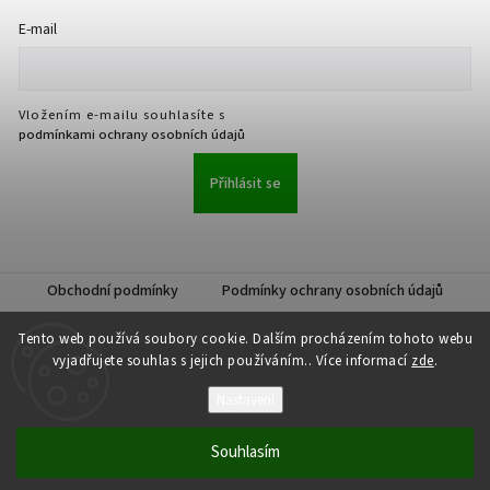
E-mail
Vložením e-mailu souhlasíte s
podmínkami ochrany osobních údajů
Přihlásit se
Obchodní podmínky
Podmínky ochrany osobních údajů
Tento web používá soubory cookie. Dalším procházením tohoto webu
vyjadřujete souhlas s jejich používáním.. Více informací
zde
.
Nastavení
Copyright 2026
JKK Professional s.r.o.
. Všechna práva vyhrazena.
Upravit nastavení cookies
Souhlasím
Vytvořil
Shoptet
| Design
Shoptak.cz