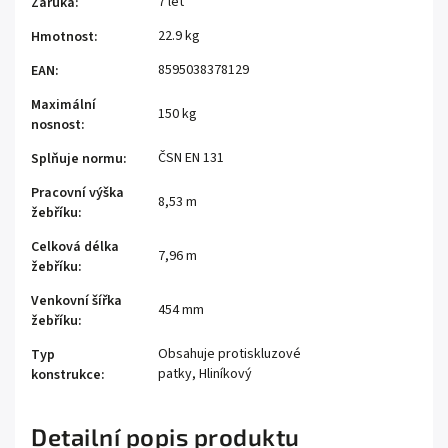
7 let
Záruka
:
22.9 kg
Hmotnost
:
8595038378129
EAN
:
Maximální
150 kg
nosnost
:
ČSN EN 131
Splňuje normu
:
Pracovní výška
8,53 m
žebříku
:
Celková délka
7,96 m
žebříku
:
Venkovní šířka
454 mm
žebříku
:
Obsahuje protiskluzové
Typ
patky, Hliníkový
konstrukce
:
Detailní popis produktu