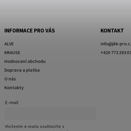
INFORMACE PRO VÁS
KONTAKT
ALVE
info
@
jkk-pro.c
KRAUSE
+420 773 293 0
Hodnocení obchodu
Doprava a platba
O nás
Kontakty
E-mail
Vložením e-mailu souhlasíte s