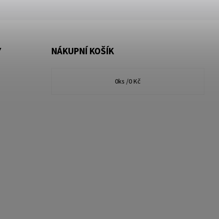
Y
NÁKUPNÍ KOŠÍK
0
ks /
0 Kč