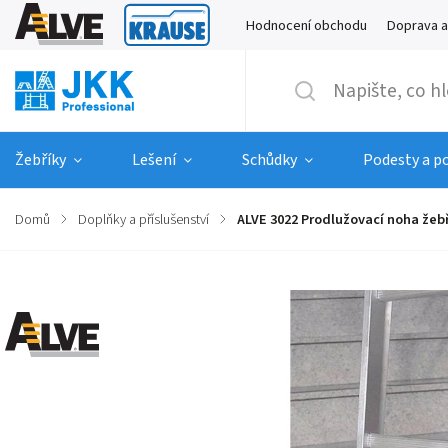
Hodnocení obchodu
Doprava a
Žebříky
Lešení
Schůdky
Podesty a p
Domů
/
Doplňky a příslušenství
/
ALVE 3022 Prodlužovací noha žeb
Značka:
ALVE