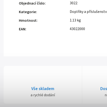
3022
Objednací číslo
:
Doplňky a příslušenstv
Kategorie
:
1.13 kg
Hmotnost
:
43022000
EAN
:
Vše skladem
Dos
a rychlé dodání
n