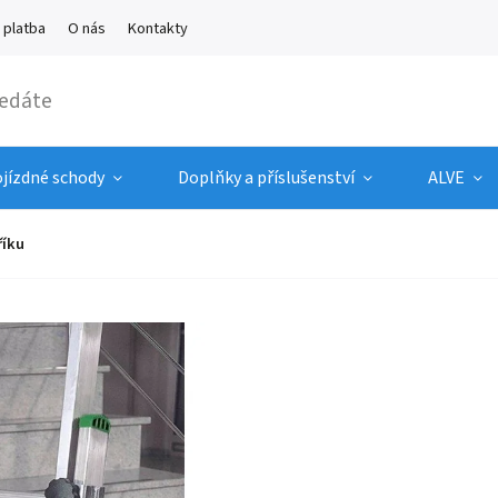
 platba
O nás
Kontakty
ojízdné schody
Doplňky a příslušenství
ALVE
říku