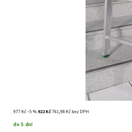
977 Kč
–5 %
922 Kč
761,98 Kč bez DPH
do 5 dní