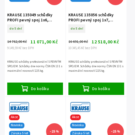
KRAUSE 135049 schůdky
KRAUSE 135056 schůdky
PROFI pevný spoj 1x6,
PROFI pevný spoj 1x7,
nosnost 225 kg
nosnost 225 kg
do 5 dní
do 5 dní
11 071,00 Kč
12 518,00 Kč
14 762,00 Kč
16 691,00 Kč
9 149,59 Kč bez DPH
10 345,45 Kč bez DPH
KRAUSE schůdky profesionální S PEVNÝM
KRAUSE schůdky profesionální S PEVNÝM
SPOJEM. Schůdky dne normy ČSN EN 131 s
SPOJEM. Schůdky dne normy ČSN EN 131 s
maximální nosností 225 kg.
maximální nosností 225 kg.
Do košíku
Do košíku
Akce
Akce
Novinka
Novinka
–25 %
–25 %
Záruka 5 let
Záruka 5 let