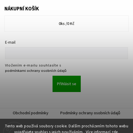
NÁKUPNÍ KOŠÍK
0
ks /
0 Kč
E-mail
Vložením e-mailu souhlasíte s
podmínkami ochrany osobních údajů
Přihlásit se
Obchodní podmínky
Podmínky ochrany osobních údajů
Tento web používá soubory cookie. Dalším procházením tohoto webu
vyjadřujete souhlas s jejich používáním.. Více informací
zde
.