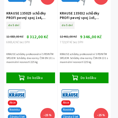
KRAUSE 135025 schůdky
KRAUSE 135032 schůdky
PROFI pevný spoj 1x4,
PROFI pevný spoj 1x5,
nosnost 225 kg
nosnost 225 kg
do 5 dní
do 5 dní
8 312,00 Kč
9 346,00 Kč
11 083,00 Kč
12 461,00 Kč
6 869,42 Kč bez DPH
7 723,97 Kč bez DPH
KRAUSE schůdky profesionální S PEVNÝM
KRAUSE schůdky profesionální S PEVNÝM
SPOJEM. Schůdky dne normy ČSN EN 131 s
SPOJEM. Schůdky dne normy ČSN EN 131 s
maximální nosností 225 kg.
maximální nosností 225 kg.
Do košíku
Do košíku
Akce
Akce
Novinka
Novinka
–25 %
–25 %
Záruka 5 let
Záruka 5 let