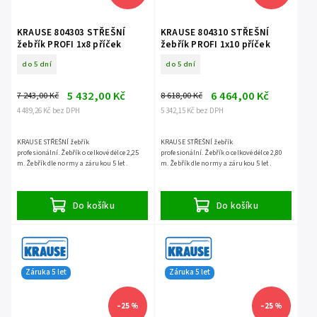
KRAUSE 804303 STŘEŠNÍ
KRAUSE 804310 STŘEŠNÍ
žebřík PROFI 1x8 příček
žebřík PROFI 1x10 příček
do 5 dní
do 5 dní
5 432,00 Kč
6 464,00 Kč
7 243,00 Kč
8 618,00 Kč
4 489,26 Kč bez DPH
5 342,15 Kč bez DPH
KRAUSE STŘEŠNÍ žebřík
KRAUSE STŘEŠNÍ žebřík
profesionální. Žebřík o celkové délce 2,25
profesionální. Žebřík o celkové délce 2,80
m. Žebřík dle normy a zárukou 5 let.
m. Žebřík dle normy a zárukou 5 let.
Do košíku
Do košíku
Záruka 5 let
Záruka 5 let
–25 %
–25 %