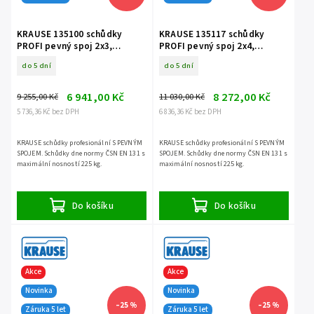
KRAUSE 135100 schůdky
KRAUSE 135117 schůdky
PROFI pevný spoj 2x3,
PROFI pevný spoj 2x4,
nosnost 225 kg
nosnost 225 kg
do 5 dní
do 5 dní
6 941,00 Kč
8 272,00 Kč
9 255,00 Kč
11 030,00 Kč
5 736,36 Kč bez DPH
6 836,36 Kč bez DPH
KRAUSE schůdky profesionální S PEVNÝM
KRAUSE schůdky profesionální S PEVNÝM
SPOJEM. Schůdky dne normy ČSN EN 131 s
SPOJEM. Schůdky dne normy ČSN EN 131 s
maximální nosností 225 kg.
maximální nosností 225 kg.
Do košíku
Do košíku
Akce
Akce
Novinka
Novinka
–25 %
–25 %
Záruka 5 let
Záruka 5 let