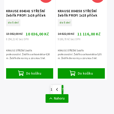
KRAUSE 804341 STŘEŠNÍ
KRAUSE 804358 STŘEŠNÍ
žebřík PROFI 1x16 příček
žebřík PROFI 1x18 příček
do 5 dní
do 5 dní
10 036,00 Kč
11 116,00 Kč
13 382,00 Kč
14 822,00 Kč
8 294,21 Kč bez DPH
9 186,78 Kč bez DPH
KRAUSE STŘEŠNÍ žebřík
KRAUSE STŘEŠNÍ žebřík
profesionální. Žebřík o celkové délce 4,50
profesionální. Žebřík o celkové délce 5,05
m. Žebřík dle normy a zárukou 5 let.
m. Žebřík dle normy a zárukou 5 let.
Do košíku
Do košíku
1
7
Nahoru