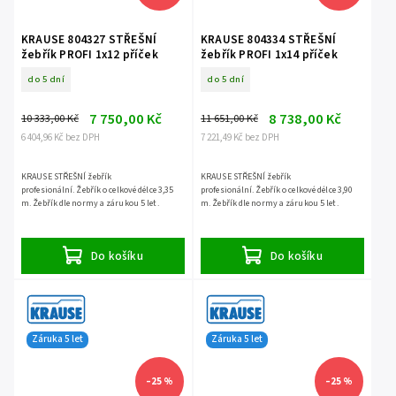
KRAUSE 804327 STŘEŠNÍ
KRAUSE 804334 STŘEŠNÍ
žebřík PROFI 1x12 příček
žebřík PROFI 1x14 příček
do 5 dní
do 5 dní
7 750,00 Kč
8 738,00 Kč
10 333,00 Kč
11 651,00 Kč
6 404,96 Kč bez DPH
7 221,49 Kč bez DPH
KRAUSE STŘEŠNÍ žebřík
KRAUSE STŘEŠNÍ žebřík
profesionální. Žebřík o celkové délce 3,35
profesionální. Žebřík o celkové délce 3,90
m. Žebřík dle normy a zárukou 5 let.
m. Žebřík dle normy a zárukou 5 let.
Do košíku
Do košíku
Záruka 5 let
Záruka 5 let
–25 %
–25 %