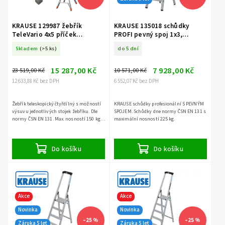
KRAUSE 129987 žebřík
KRAUSE 135018 schůdky
TeleVario 4x5 příček
PROFI pevný spoj 1x3,
kloubový teleskopický
nosnost 225 kg
Skladem
(>5 ks)
do 5 dní
15 287,00 Kč
7 928,00 Kč
23 519,00 Kč
10 571,00 Kč
12 633,88 Kč bez DPH
6 552,07 Kč bez DPH
Žebřík teleskopický čtyřdílný s možností
KRAUSE schůdky profesionální S PEVNÝM
výsuvu jednotlivých stojek žebříku. Dle
SPOJEM. Schůdky dne normy ČSN EN 131 s
normy ČSN EN 131. Max. nosností 150 kg,
maximální nosností 225 kg.
zárukou 5 let.
Do košíku
Do košíku
Akce
Akce
Novinka
Novinka
–25 %
–25 %
Záruka 5 let
Záruka 5 let