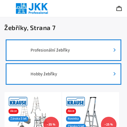
Žebříky
, Strana 7
Profesionální žebříky
Hobby žebříky
Akce
Akce
Záruka 5 let
Novinka
–35 %
–25 %
Záruka 5 let