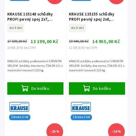
KRAUSE 135148 schůdky
KRAUSE 135155 schůdky
PROFI pevný spoj 2x7,
PROFI pevný spoj 2x8,
nosnost 225 kg
nosnost 225 kg
do 5 dní
do 5 dní
13 199,00 Kč
14 955,00 Kč
17 599,00 Kč
19 940,00 Kč
10 908,26 Kč bez DPH
12 359,50 Kč bez DPH
KRAUSE schůdky profesionální S PEVNÝM
KRAUSE schůdky profesionální S PEVNÝM
SPOJEM. Schůdky dne normy ČSN EN 131 s
SPOJEM. Schůdky dne normy ČSN EN 131 s
maximální nosností 225 kg.
maximální nosností 225 kg.
Do košíku
Do košíku
Záruka 5 let
Záruka 5 let
–25 %
–24 %