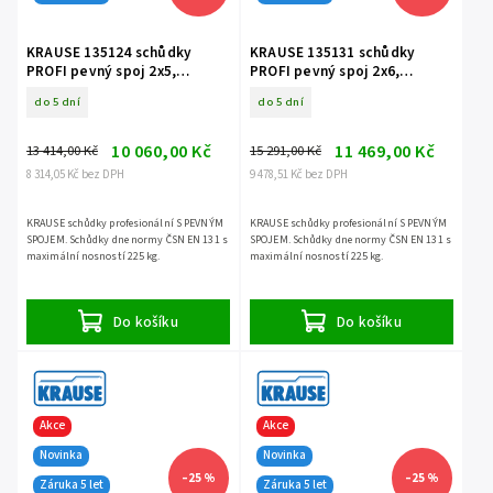
KRAUSE 135124 schůdky
KRAUSE 135131 schůdky
PROFI pevný spoj 2x5,
PROFI pevný spoj 2x6,
nosnost 225 kg
nosnost 225 kg
do 5 dní
do 5 dní
10 060,00 Kč
11 469,00 Kč
13 414,00 Kč
15 291,00 Kč
8 314,05 Kč bez DPH
9 478,51 Kč bez DPH
KRAUSE schůdky profesionální S PEVNÝM
KRAUSE schůdky profesionální S PEVNÝM
SPOJEM. Schůdky dne normy ČSN EN 131 s
SPOJEM. Schůdky dne normy ČSN EN 131 s
maximální nosností 225 kg.
maximální nosností 225 kg.
Do košíku
Do košíku
Akce
Akce
Novinka
Novinka
–25 %
–25 %
Záruka 5 let
Záruka 5 let