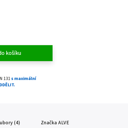
do košíku
EN 131
s maximální
ODDĚLIT.
oubory (4)
Značka
ALVE