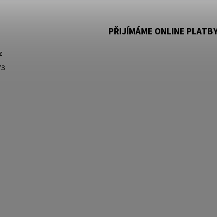
PŘIJÍMÁME ONLINE PLATB
z
73