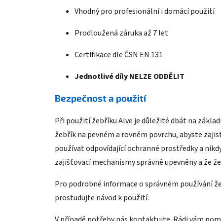
Vhodný pro profesionální i domácí použití
Prodloužená záruka až 7 let
Certifikace dle ČSN EN 131
Jednotlivé díly NELZE ODDĚLIT
Bezpečnost a použití
Při použití žebříku Alve je důležité dbát na zák
žebřík na pevném a rovném povrchu, abyste zajistil
používat odpovídající ochranné prostředky a nikdy
zajišťovací mechanismy správně upevněny a že žeb
Pro podrobné informace o správném používání že
prostudujte návod k použití.
V případě potřeby nás kontaktujte. Rádi vám po