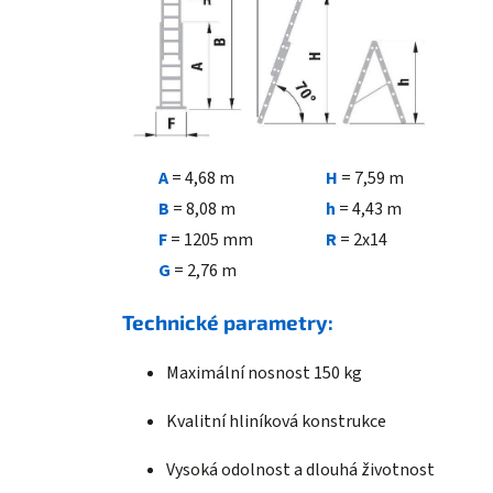
A
= 4,68 m
H
= 7,59 m
B
= 8,08 m
h
= 4,43 m
F
= 1205 mm
R
= 2x14
G
= 2,76 m
Technické parametry:
Maximální nosnost 150 kg
Kvalitní hliníková konstrukce
Vysoká odolnost a dlouhá životnost