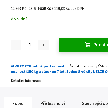
12 760 Kč
–23 %
9 825 Kč
8 119,83 Kč bez DPH
do 5 dní
Přidat 
ALVE FORTE žebřík profesionální.
Žebřík dle normy ČSN 
nosností 150 kg a zárukou 7 let. Jednotlivé díly NELZE 
Detailní informace
Popis
Příslušenství
Související s