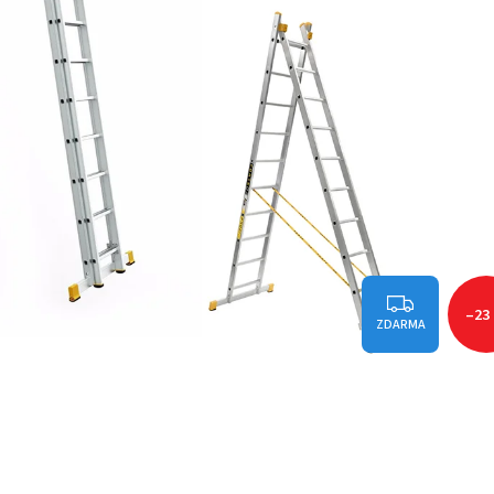
–23
ZDARMA