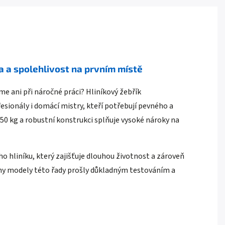
ta a spolehlivost na prvním místě
me ani při náročné práci? Hliníkový žebřík
fesionály i domácí mistry, kteří potřebují pevného a
0 kg a robustní konstrukci splňuje vysoké nároky na
ho hliníku, který zajišťuje dlouhou životnost a zároveň
y modely této řady prošly důkladným testováním a