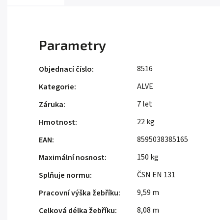
Parametry
8516
Objednací číslo
:
ALVE
Kategorie
:
7 let
Záruka
:
22 kg
Hmotnost
:
8595038385165
EAN
:
150 kg
Maximální nosnost
:
ČSN EN 131
Splňuje normu
:
9,59 m
Pracovní výška žebříku
:
8,08 m
Celková délka žebříku
: