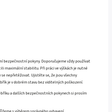
ladní bezpečnostní pokyny. Doporučujeme vždy používat
i maximální stabilitu. Při práci ve výškách je nutné
 se nepřetěžovat. Ujistěte se, že jsou všechny
řík je v dobrém stavu bez viditelných poškození.
bříku a dalších bezpečnostních pokynech si prosím
můžeme s výběrem správného vybavení.