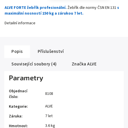
ALVE FORTE žebřík profesionální.
Žebřík dle normy ČSN EN 131
s
maximální nosností 150 kg a zárukou 7 let.
Detailní informace
Popis
Příslušenství
Související soubory (4)
Značka
ALVE
Parametry
Objednací
8108
číslo
:
ALVE
Kategorie
:
7 let
Záruka
:
3.6 kg
Hmotnost
: