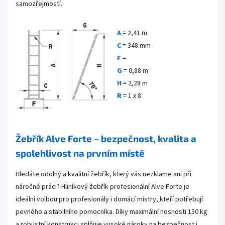
samozřejmostí.
A
= 2,41 m
C
= 348 mm
F
=
G
= 0,88 m
H
= 2,28 m
R
= 1 x 8
Žebřík Alve Forte – bezpečnost, kvalita a
spolehlivost na prvním místě
Hledáte odolný a kvalitní žebřík, který vás nezklame ani při
náročné práci? Hliníkový žebřík profesionální Alve Forte je
ideální volbou pro profesionály i domácí mistry, kteří potřebují
pevného a stabilního pomocníka. Díky maximální nosnosti 150 kg
a robustní konstrukci splňuje vysoké nároky na bezpečnost i