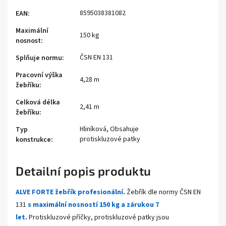
8595038381082
EAN
:
Maximální
150 kg
nosnost
:
ČSN EN 131
Splňuje normu
:
Pracovní výška
4,28 m
žebříku
:
Celková délka
2,41 m
žebříku
:
Hliníková, Obsahuje
Typ
protiskluzové patky
konstrukce
:
Detailní popis produktu
ALVE FORTE žebřík profesionální.
Žebřík dle normy ČSN EN
131
s maximální nosností 150 kg a zárukou 7
let.
Protiskluzové příčky, protiskluzové patky jsou