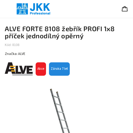
ALVE FORTE 8108 žebřík PROFI 1x8
příček jednodílný opěrný
Kód:
8108
Značka:
ALVE
Akce
Záruka 7 let