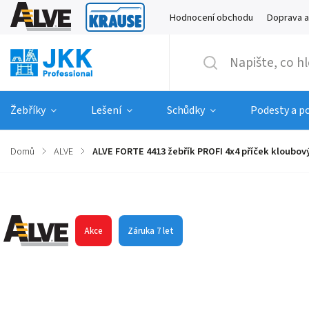
Hodnocení obchodu
Doprava a
Žebříky
Lešení
Schůdky
Podesty a p
Domů
/
ALVE
/
ALVE FORTE 4413 žebřík PROFI 4x4 příček kloubov
Značka:
ALVE
Akce
Záruka 7 let