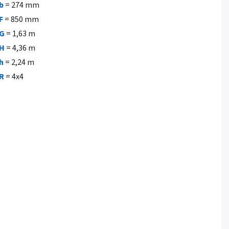
b
= 274 mm
F
= 850 mm
G
= 1,63 m
H
= 4,36 m
h
= 2,24 m
R
= 4x4