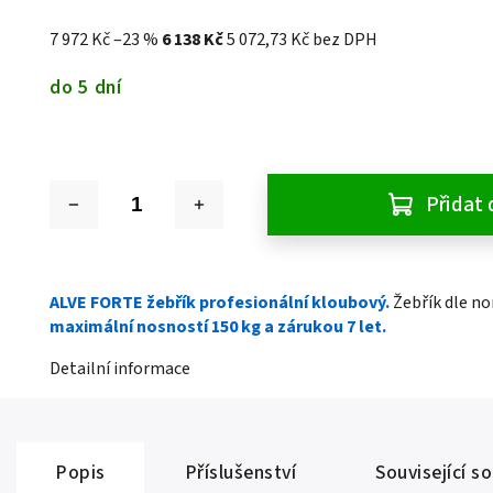
7 972 Kč
–23 %
6 138 Kč
5 072,73 Kč bez DPH
do 5 dní
Přidat 
ALVE FORTE žebřík profesionální kloubový.
Žebřík dle n
maximální nosností 150 kg a zárukou 7 let.
Detailní informace
Popis
Příslušenství
Související s