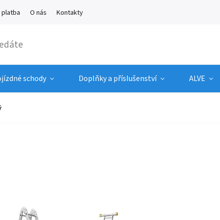
 platba
O nás
Kontakty
ojízdné schody
Doplňky a příslušenství
ALVE
ý