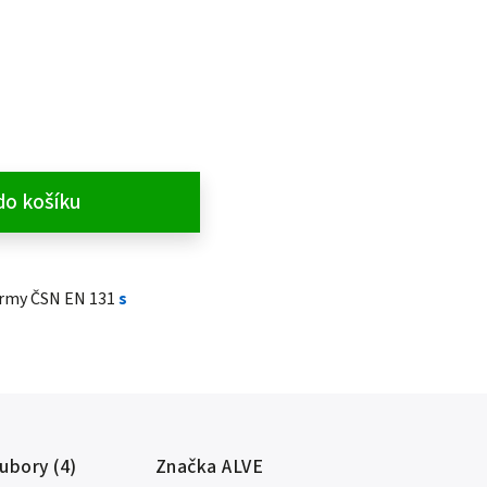
do košíku
ormy ČSN EN 131
s
oubory (4)
Značka
ALVE