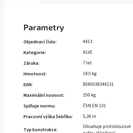
Parametry
4413
Objednací číslo
:
ALVE
Kategorie
:
7 let
Záruka
:
14.5 kg
Hmotnost
:
8595038344131
EAN
:
150 kg
Maximální nosnost
:
ČSN EN 131
Splňuje normu
:
5,36 m
Pracovní výška žebříku
:
Obsahuje protiskluzové
Typ konstrukce
: