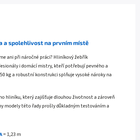
ta a spolehlivost na prvním místě
me ani při náročné práci? Hliníkový žebřík
fesionály i domácí mistry, kteří potřebují pevného a
0 kg a robustní konstrukci splňuje vysoké nároky na
ho hliníku, který zajišťuje dlouhou životnost a zároveň
y modely této řady prošly důkladným testováním a
A
= 1,23 m