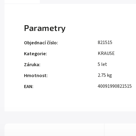
Parametry
821515
Objednací číslo
:
KRAUSE
Kategorie
:
5 let
Záruka
:
2.75 kg
Hmotnost
:
40091990821515
EAN
: