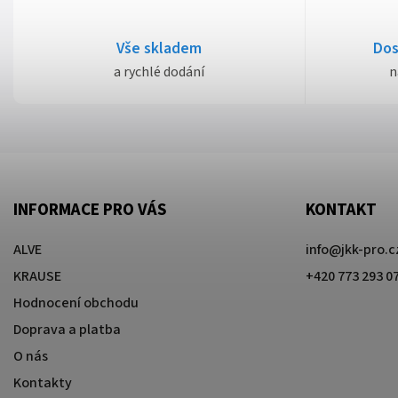
Vše skladem
Dos
a rychlé dodání
n
INFORMACE PRO VÁS
KONTAKT
ALVE
info
@
jkk-pro.c
KRAUSE
+420 773 293 0
Hodnocení obchodu
Doprava a platba
O nás
Kontakty