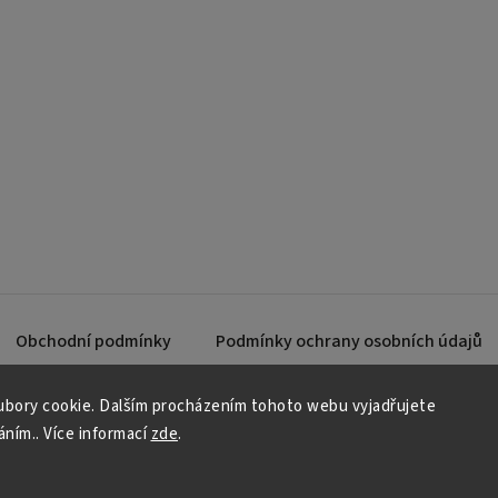
Obchodní podmínky
Podmínky ochrany osobních údajů
bory cookie. Dalším procházením tohoto webu vyjadřujete
áním.. Více informací
zde
.
Copyright 2026
JKK Professional s.r.o.
. Všechna práva vyhrazena.
Upravit nastavení cookies