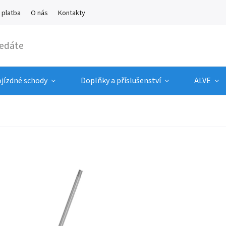
 platba
O nás
Kontakty
ojízdné schody
Doplňky a příslušenství
ALVE