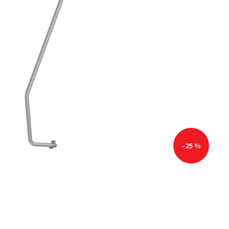
–25 %