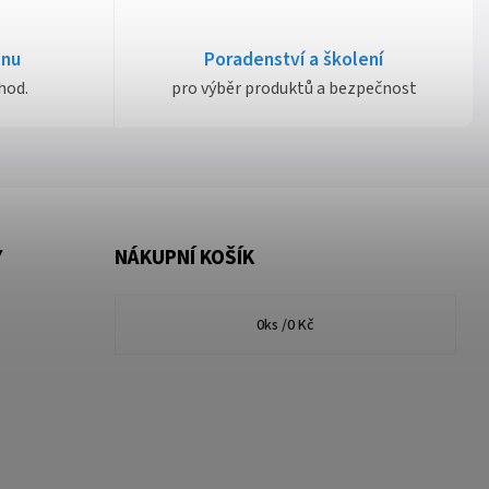
dnu
Poradenství a školení
hod.
pro výběr produktů a bezpečnost
Y
NÁKUPNÍ KOŠÍK
0
ks /
0 Kč