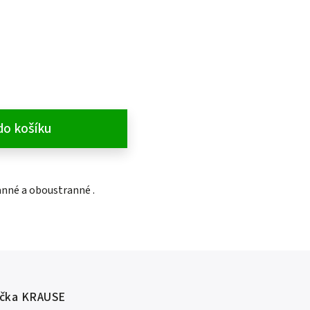
do košíku
anné a oboustranné .
čka
KRAUSE