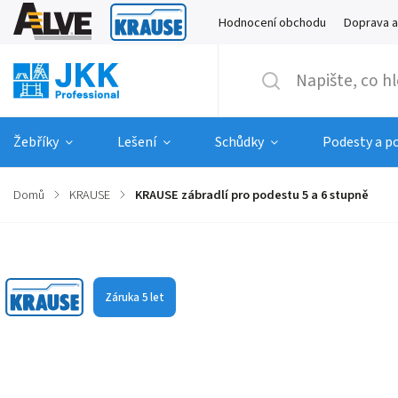
Hodnocení obchodu
Doprava a
Žebříky
Lešení
Schůdky
Podesty a p
Domů
/
KRAUSE
/
KRAUSE zábradlí pro podestu 5 a 6 stupně
Značka:
KRAUSE
Záruka 5 let