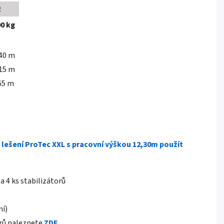
2
00 kg
40 m
15 m
65 m
 lešení ProTec XXL s pracovní výškou 12,30m použít
 a 4 ks stabilizátorů
ní)
orů naleznete
ZDE