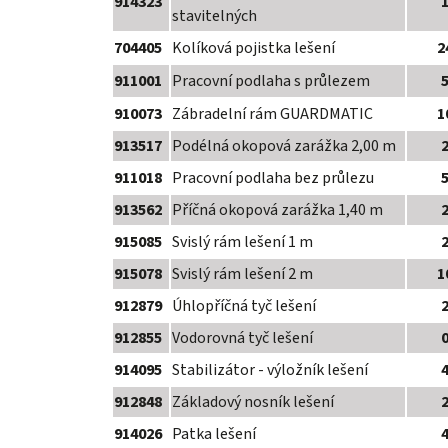
914323
stavitelných
704405
Kolíková pojistka lešení
2
911001
Pracovní podlaha s průlezem
910073
Zábradelní rám GUARDMATIC
1
913517
Podélná okopová zarážka 2,00 m
911018
Pracovní podlaha bez průlezu
913562
Příčná okopová zarážka 1,40 m
915085
Svislý rám lešení 1 m
915078
Svislý rám lešení 2 m
1
912879
Úhlopříčná tyč lešení
912855
Vodorovná tyč lešení
914095
Stabilizátor - výložník lešení
912848
Základový nosník lešení
914026
Patka lešení