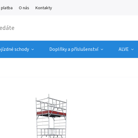
 platba
O nás
Kontakty
ojízdné schody
Doplňky a příslušenství
ALVE