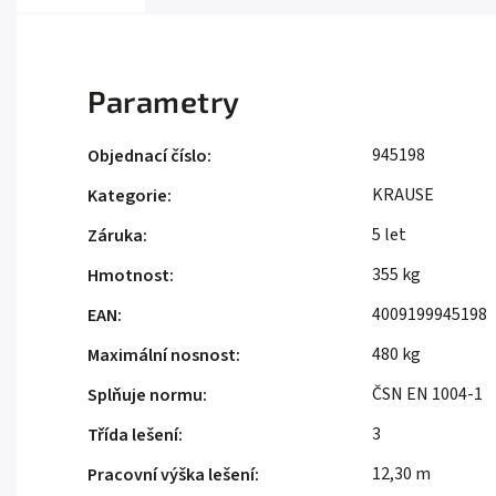
Parametry
945198
Objednací číslo
:
KRAUSE
Kategorie
:
5 let
Záruka
:
355 kg
Hmotnost
:
4009199945198
EAN
:
480 kg
Maximální nosnost
:
ČSN EN 1004-1
Splňuje normu
:
3
Třída lešení
:
12,30 m
Pracovní výška lešení
: