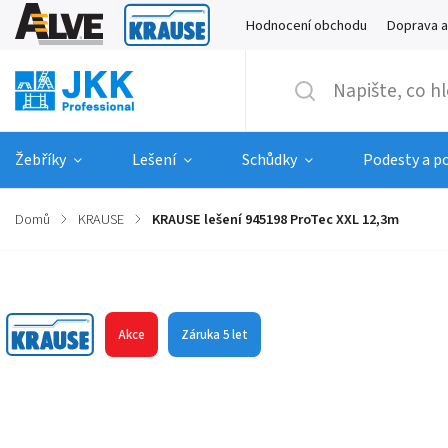
Hodnocení obchodu
Doprava a
Žebříky
Lešení
Schůdky
Podesty a p
Domů
/
KRAUSE
/
KRAUSE lešení 945198 ProTec XXL 12,3m
Značka:
KRAUSE
Akce
Záruka 5 let