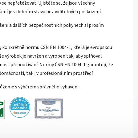
 se nepřetěžovat. Ujistěte se, že jsou všechny
ení je v dobrém stavu bez viditelných poškození.
ení a dalších bezpečnostních pokynech si prosím
, konkrétně normu ČSN EN 1004-1, která je evropskou
že výrobek je navržen a vyroben tak, aby splňoval
nost při používání. Normy ČSN EN 1004-1 garantují, že
 domácnosti, tak i v profesionálním prostředí.
můžeme s výběrem správného vybavení.