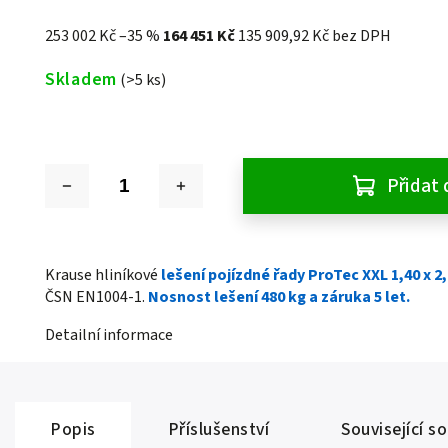
253 002 Kč
–35 %
164 451 Kč
135 909,92 Kč bez DPH
Skladem
(>5 ks)
Přidat 
Krause hliníkové
lešení pojízdné řady ProTec XXL 1,40 x 2
ČSN EN1004-1.
Nosnost lešení 480 kg a záruka 5 let.
Detailní informace
Popis
Příslušenství
Související s