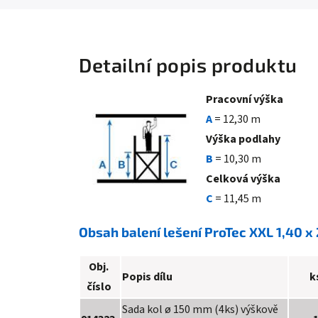
Detailní popis produktu
Pracovní výška
A
= 12,30 m
Výška podlahy
B
= 10,30 m
Celková výška
C
= 11,45 m
Obsah balení lešení ProTec XXL 1,40 x
Obj.
Popis dílu
k
číslo
Sada kol
ø 150 mm (4ks) výškově