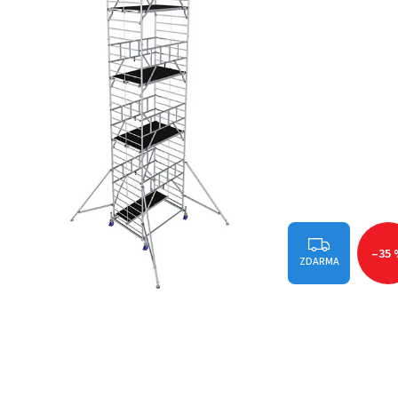
–35
ZDARMA