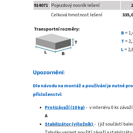
914071
Pojezdový nosník lešení
Celková hmotnost lešení
335,
Transportní rozměry:
B
= 1,
T
= 2,
L
= 2,
Upozornění:
Dle návodu na montáž a používání je nutné pro
příslušenství:
Protizávaží (10 kg)
- v interiéru 0 ks závaží
A
Stabil
izátor
(výložník)
- (již součástí bale
Tabulku variant použití závaží a stabilizát