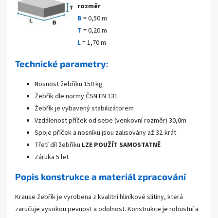
rozměr
B
=
0,50 m
T
=
0,20 m
L
= 1,70 m
Technické parametry:
Nosnost žebříku 150 kg
Žebřík dle normy ČSN EN 131
Žebřík je vybavený stabilizátorem
Vzdálenost příček od sebe (venkovní rozměr) 30,0m
Spoje příček a nosníku jsou zalisovány až 32-krát
Třetí díl žebříku
LZE POUŽÍT SAMOSTATNĚ
Záruka 5 let
Popis konstrukce a materiál zpracování
Krause žebřík je vyrobena z kvalitní hliníkové slitiny, která
zaručuje vysokou pevnost a odolnost. Konstrukce je robustní a