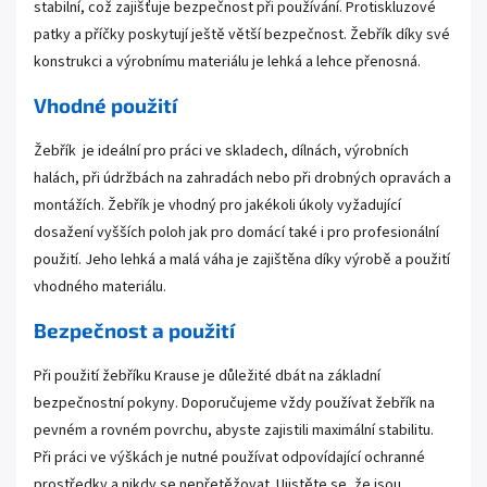
stabilní, což zajišťuje bezpečnost při používání. Protiskluzové
patky a příčky poskytují ještě větší bezpečnost. Žebřík díky své
konstrukci a výrobnímu materiálu je lehká a lehce přenosná.
Vhodné použití
Žebřík je ideální pro práci ve skladech, dílnách, výrobních
halách, při údržbách na zahradách nebo při drobných opravách a
montážích. Žebřík je vhodný pro jakékoli úkoly vyžadující
dosažení vyšších poloh jak pro domácí také i pro profesionální
použití. Jeho lehká a malá váha je zajištěna díky výrobě a použití
vhodného materiálu.
Bezpečnost a použití
Při použití žebříku Krause je důležité dbát na základní
bezpečnostní pokyny. Doporučujeme vždy používat žebřík na
pevném a rovném povrchu, abyste zajistili maximální stabilitu.
Při práci ve výškách je nutné používat odpovídající ochranné
prostředky a nikdy se nepřetěžovat. Ujistěte se, že jsou