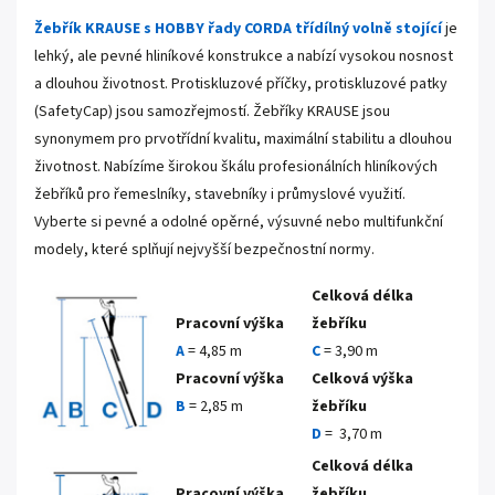
Žebřík KRAUSE s HOBBY řady CORDA třídílný volně stojící
je
lehký, ale pevné hliníkové konstrukce a nabízí vysokou nosnost
a dlouhou životnost. Protiskluzové příčky, protiskluzové patky
(SafetyCap) jsou samozřejmostí.
Žebříky KRAUSE jsou
synonymem pro prvotřídní kvalitu, maximální stabilitu a dlouhou
životnost. Nabízíme širokou škálu profesionálních hliníkových
žebříků pro řemeslníky, stavebníky i průmyslové využití.
Vyberte si pevné a odolné opěrné, výsuvné nebo multifunkční
modely, které splňují nejvyšší bezpečnostní normy.
Celková délka
Pracovní výška
žebříku
A
= 4,85 m
C
= 3,90 m
Pracovní výška
Celková výška
B
= 2,85 m
žebříku
D
= 3,70 m
Celková délka
Pracovní výška
žebříku