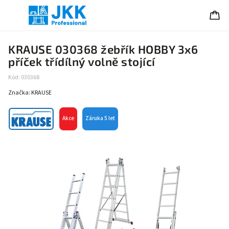
KRAUSE 030368 žebřík HOBBY 3x6
příček třídílný volně stojící
Kód:
030368
Značka:
KRAUSE
Akce
Záruka 5 let