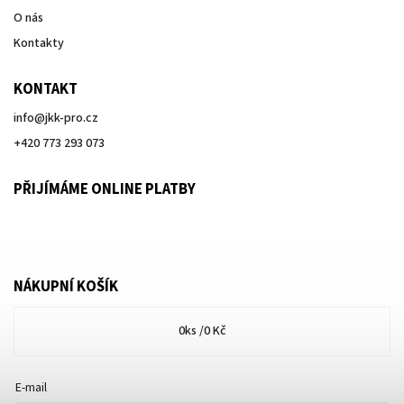
O nás
Kontakty
KONTAKT
info
@
jkk-pro.cz
+420 773 293 073
PŘIJÍMÁME ONLINE PLATBY
NÁKUPNÍ KOŠÍK
0
ks /
0 Kč
E-mail