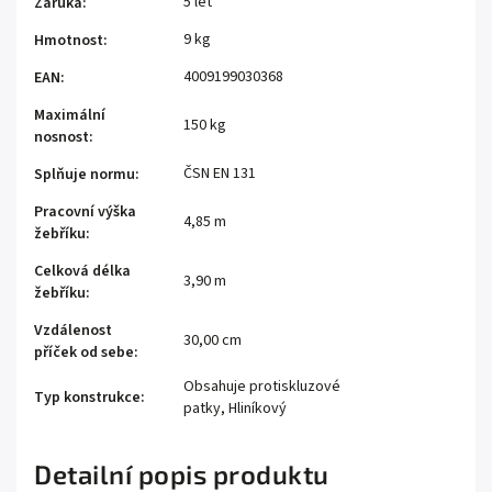
5 let
Záruka
:
9 kg
Hmotnost
:
4009199030368
EAN
:
Maximální
150 kg
nosnost
:
ČSN EN 131
Splňuje normu
:
Pracovní výška
4,85 m
žebříku
:
Celková délka
3,90 m
žebříku
:
Vzdálenost
30,00 cm
příček od sebe
:
Obsahuje protiskluzové
Typ konstrukce
:
patky, Hliníkový
Detailní popis produktu