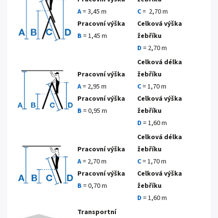
A
= 3,45 m
C
= 2,70 m
Pracovní výška
Celková výška
B
= 1,45 m
žebříku
D
= 2,70 m
Celková délka
Pracovní výška
žebříku
A
= 2,95 m
C
= 1,70 m
Pracovní výška
Celková výška
B
= 0,95 m
žebříku
D
= 1,60 m
Celková délka
Pracovní výška
žebříku
A
= 2,70 m
C
= 1,70 m
Pracovní výška
Celková výška
B
= 0,70 m
žebříku
D
= 1,60 m
Transportní